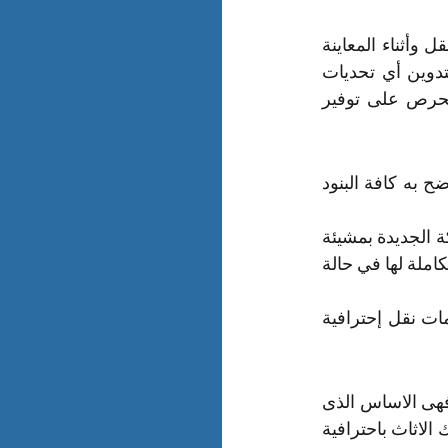
بعد المكالمة الهاتفية الأولية سيتصل منسق النقل بالشخص المسئول لجدولة عملية النقل وأثناء المعاينة 
يتفقد المنسق بصريًا كلا الموقعين مع المدير من مكتبك أو شركتك ويقوم المنسق بتدوين أي تحديات 
فريدة قد تنشأ أثناء النقل ويضمن أن يفهم الجميع أي احتياجات محددة فتأكد أننا سنحرص على توفير 
بعد الاتفاق الشفهي علي جميع تفاصيل نقل أثاث مكتبك وشركتك سيتم توقيع عقد موضح به كافة البنود 
يشمل العقد أيضا وثيقة ضمان شامل علي كافة المنقولات أن تصل سليمة لمكان الشركة الجديدة بمشيئة 
الله تعالي بما يضمن حق العميل في أن تتحمل الشركة أي تلفيات أو مفقودات بالقيمة الكاملة لها في حالة 
مع شركة نقل أثاث المدارس والشركات بالظهران أثاث شركتك في أمان تام مع خدمات نقل إحترافية 
عملية فك وتركيب أثاث المدارس والشركات بالظهران من العمليات الهامة عند النقل فهى الاساس الذى 
اذا لم يتم بالشكل الصحيح يؤدى الى حدوث تلف فى الاثاث لذا قمنا على تقديم خدمة فك الاثاث باحترافية 