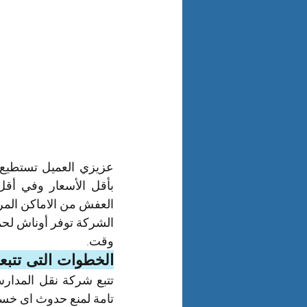
وقت.
الخطوات التى تتبع
تامة لمنع حدوث اى خسائ