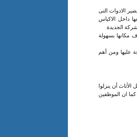
لدينا الادوات المجهزة لذلك وعمالة مدربة على فك وتركيب الاثاث بدقة فنحن نقوم بتحضير الادوات التى 
سوف تستخدمها فى عملية فك أثاث المدارس والشركات وبعد الانتهاء نقوم  بوضعها داخل الاكياس 
شركة الجديدة.
نقوم بالحفاظ على المسامير والصواميل والقطع الدقيقة فى اكياس مميزة حتى نعرف مكانها بسهولة 
عند اجراء عملية فك الاثاث نقوم بتعبئتها وتغليفها بكل دقة وترقيمها وكتابة اسم الغرفة عليها ومن أهم 
تفضل معظم الشركات أن يحزم الموظفون محتويات مكاتبهم ويطلبون من شركات نقل الأثاث أن ينزلوا 
الصناديق أو الصناديق المحددة مسبقًا في كل مقصورة أو مكتب ليستخدمها الموظفون كما ان الموظفين 