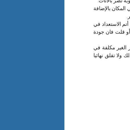
 تضر بالأثاث.
كما أن هذه المخازن يتم مدها بشفاطات تهوية ومكيفات للتخلص من أي روائح كريهة في المكان بالإضافة 
.
يمكن للعملاء تحديد مدة تخزين الأثاث بأنفسهم سواء كانت أيام أو شهور والشركة على أتم الاستعداد في 
تخزين العفش بشكل كامل وحماية ممتلكات العملاء لديها فكن متأكد إن طالت المدة أو قلت فان جودة 
كما تقدم شركة نقل المدارس والشركات بالظهران الضمانات الكافية للعميل والأسعار الغير مكلفة في 
التخزين فقط قم طلب خدمة التخزين عند التعاقد مع إدارة الشركة إن كنت بحاجة لذلك ولا تقلق نهائيا 