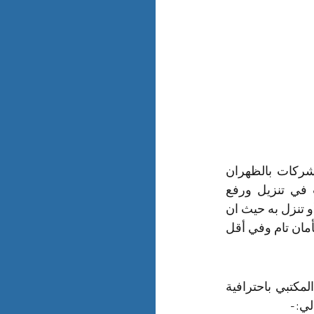
عزيزي العميل تستطيع الآن أن تحصل على أفضل خدمات شركة نقل المدارس والشركات بالظهران 
بأقل الأسعار وفي أقل وقت ممكن حيث توفر الشركة الأوناش الحديثة والرافعات في تنزيل ورفع 
العفش من الاماكن المرتفعة فلا داعى من الأن أن تقوم بحمل عفشك وتصعد به الدرج أو تنزل به حيث ان 
الشركة توفر أوناش لحمل الأجهزة والأدوات الثقيلة وتنزيلها أو رفعها للاماكن المرتفعة بأمان تام وفي أقل 
تتبع شركة نقل المدارس والشركات بالظهران عدة خطوات منتظمة في نقل الاثاث المكتبي باحترافية 
لي:-