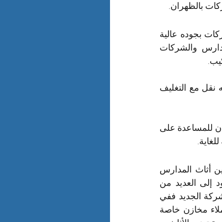
كات بالظهران.
عميلنا الغالي إذا كنت تبحث عن شركة نقل تعطيك خدمات نقل أثاث المدارس والشركات بجوده عالية 
وسعر رخيص فأعلم بأنك بالمكان المناسب أنت الان أمام اكبر شركات نقل المدارس والشركات 
يب.
تقدم شركة نقل المدارس والشركات بالظهران نقل أثاث مع التغليف أي تمنحك عمليه نقل مع التغليف 
كن متأكد عميلنا الفاضل بأنه لن تجد افضل من شركه نقل المدارس والشركات بالظهران للمساعدة على 
لغاية.
لدي شركة نقل المدارس والشركات بالظهران خدمات أخرى رائعة وهي خدمة تخزين أثاث المدارس 
والشركات بالظهران حيث يضطر بعض العملاء إلى عملية إخلاء في وقت مبكر يعود إلى العديد من 
الأسباب قبل أن يحصل على مقر جديد أو الاحتياج إلى وقت فاصل لتشطيب مكان الشركة الجديد ففي 
هذه الحالة إستطاعت شركة نقل المدارس والشركات بالظهران أن توفر لجميع العملاء مخازن خاصة 