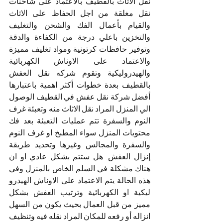
نقل الاثاث بالقطيف بالاعتماد على شاحنات 
نقل مغلقة من اجل الحفاظ على الاثاث 
والقيام بأعمال الفك والشحن والتغليف 
والتخزين باعلي درجة من الكفاءة والدقة 
وتوفير حافظات كرتونية ومواد تغليف مميزة 
والاعتماد على الاوناش الكهربائية 
والهيدروليكية وتقوم شركه نقل العفش 
بالقطيف بعدة خطوات أكثر اهمية باعتبارها 
أفضل شركة نقل عفش في القطيف الوصول 
الي المنزل المراد نقل الاثاث منه وتعبئة غرف 
النوم والسفرة تتم عمليات التعبئة بعد فك 
محتويات المنزل سواء المطبخ او غرف النوم 
والسفرة والمجالس وغيرها وتحديد طريقة 
إنزال العفش. هل ستتم بشكل عادي او ان 
هناك مشكلة في السلم الخاص بالمنزل وفي 
هذه الحالة يتم الاعتماد على الاوناش الهيدرو 
ليكية او الكهربائية وترتيب العفش بشكل 
مميز من قبل العمال بحيث يكون من السهل 
انزاله أو رفعه للمكان المراد نقله فيه وتنظيف 