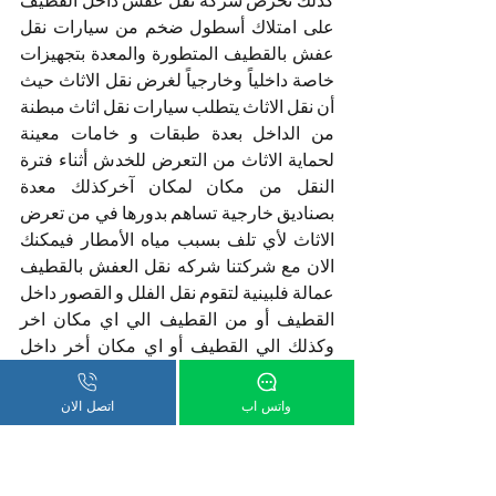
كذلك تحرص شركه نقل عفش داخل القطيف 
على امتلاك أسطول ضخم من سيارات نقل 
عفش بالقطيف المتطورة
والمعدة بتجهيزات 
خاصة داخلياً وخارجياً لغرض نقل الاثاث حيث 
أن نقل الاثاث يتطلب سيارات نقل اثاث مبطنة 
من الداخل
بعدة طبقات و خامات معينة 
لحماية الاثاث من التعرض للخدش أثناء فترة 
النقل من مكان لمكان آخركذلك معدة 
بصناديق خارجية تساهم بدورها في من تعرض 
الاثاث لأي تلف بسبب مياه الأمطار فيمكنك 
الان مع شركتنا شركه نقل العفش بالقطيف 
عمالة فلبينية لتقوم نقل الفلل و القصور داخل 
القطيف أو من القطيف الي اي مكان اخر 
وكذلك الي القطيف أو اي مكان أخر داخل 
المملكة و تشمل خدمات نقل العفش 
بالقطيف فك و تغليف الآثاث و الأجهزة 
واتس اب
اتصل الان
الكهربائية والأغراض الشخصية التي يحتاجها 
العملاء وغيرها لذلك لا تحمل هم الإنتقال الي 
مسكن جديد أو مدينة جديدة كذلك مع شركتنا 