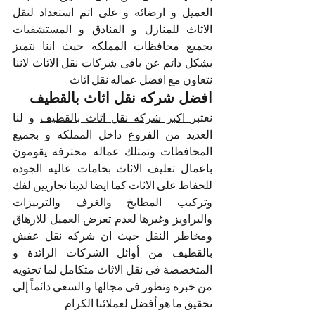
العميل و ارضائه و على اتم استعداد لنقل 
الاثاث للمنازل و الفنادق و المستشفيات 
بجميع محافظات المملكه حيث اننا نتميز 
بشكل دائم عن باقى شركات نقل الاثاث لاننا 
نتعاون مع افضل عماله نقل اثاث 
افضل شركه نقل اثاث بالقطيف
نعتبر
 اكبر شركه نقل اثاث بالقطيف
 و لنا 
العديد من الفروع داخل المملكه و بجميع 
المحافظات ونمتلك عماله محترفه يقومون 
باعمال تغليف الاثاث بخامات عاليه الجوده 
للحفاظ على الاثاث كما ايضا لدينا نجاريين لفك 
وتركيب المطابخ والغرف والتربيزات 
والبراويز وغيرها لعدم تعرض العميل للارهاق 
ومخاطر النقل حيث ان شركه نقل عفش 
بالقطيف من أوائل الشركات الرائدة و 
المتخصصة فى نقل الاثاث متكامل لما تحتويه 
من خبره وتطور فى مجالها و السعى دائماً إلى 
تحقيق ما هو أفضل لعملائنا الكرام