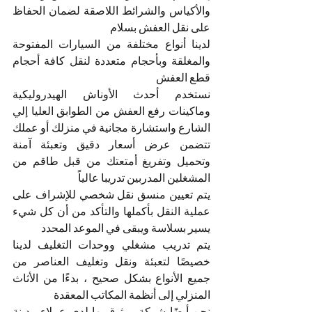
والأكياس والشرائط اللاصقة لضمان الحفاظ 
على نقل العفش بسلام 
لدينا أنواع مختلفة من السيارات المفتوحة 
والمغلقة وبأحجام متعددة لنقل كافة أحجام 
قطع العفش 
نستخدم أحدث الأوناش الهيدروليكية 
وماكينات رفع العفش من الطوابق العليا إلي 
الشارع واستشارة مجانية في منزلك أو عملك 
تتضمن عرض أسعار دقيق وتعبئة آمنة 
وتحميل وتفريغ أمتعتك من قبل طاقم من 
المشغلين المدربين تدريبا عالياً 
يتم تعيين منسق نقل شخصي للإشراف على 
عملية النقل بأكملها والتأكد من أن كل شيء 
يسير بسلاسة ويبقى في الموعد المحدد 
يتم تدريب مشغلي ووحدات التغليف لدينا 
خصيصًا لتعبئة ونقل وتغليف العناصر من 
جميع الأنواع بشكل صحيح ، بدءًا من الأثاث 
المنزلي إلى أنظمة المكاتب المعقدة 
نحن أيضًا شركة موثوق بها لدى عملاء مدينة 