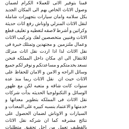
قمنا بتوفير الاتى للعملاء الكرام لضمان 
وصول الاثاث الخاص بهم الى المكان الجديد 
بكل سلامه وامان سيارات بتجهيزات شاملة 
لنقل الاثاث المنزلي واوناش رفع اثاث حديثة 
وكراتين و أشرط لاصقه لتغطيه و تغليف قطع 
الاثاث وفنيين متخصصين لفك وتركيب الاثاث 
وعمال ملتزمين  و مجتهدين وتمتلك خبرة فى 
نقل الاثاث لذا اذا اردت نقل اثاث منزلك 
للانتقال الى اى مكان داخل المملكه فنحن 
نسعد بخدمتكم و مساعدتكم و نوفر لكم جميع 
وسائل الراحه و الامن و الامان للحفاظ على 
الاثاث حيث ان  نقل الاثاث ربما منذ عده 
سنوات كانت شاقه و متعبه لكن مع ظهور 
الوسائل و التكنولوجيا الحديثه بدأت شركات 
نقل الاثاث فى المملكه بتطوير معداتها و 
خدمتها و الاعتماد بنسبه كبيره على المعدات و 
السيارات و الاوناش لضمان الحصول على 
نتائج مشرفه كما ان شركه نقل الاثاث 
بالقطيف تعمل من اجل تحقيق متطلبات 