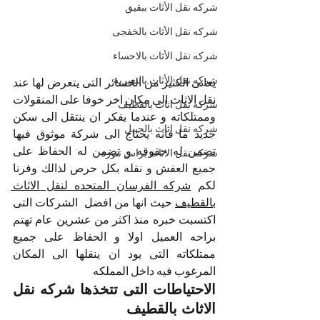
شركه نقل الأثاث ببقيق
شركه نقل الأثاث بالخفجى
شركه نقل الأثاث بالاحساء
شركه نقل الأثاث بالنعيريه
يعانى الكثير من الخسائر التى يتعرض لها عند 
نقل الاثاث الى مكان اخر خوفا على المنقولات 
شركه نقل اثاث بالقطيف
وممتلكاته و عندما يفكر ان ينتقل الى سكن 
شركه نقل اثاث بالجبيل
جديد ما فانه يحتاج الى شركة موثوق فيها 
تضمن له حقوقه و تضمن له الحفاظ على 
شركه نقل الاثاث براس تنوره
جميع العفش و نقله بكل حرص لذالك وفرنا 
لكم 
شركه الفرسان المتحده لنقل الاثاث 
بالقطيف
 حيث انها من افضل  الشركات التى 
اكتسبت خبره منذ اكثر من عشرين عام تهتم 
براحه العميل اولا و الحفاظ على جميع 
ممتلكاته التى يود ان ينقلها الى المكان 
المرغوب فيه داخل المملكه 
الاحتياطات التى تتخذها شركه نقل 
الاثاث بالقطيف