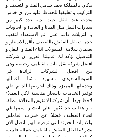
مكان بالمملكة بعقد شامل الفك و التغليف و 
التركيب و تغليفها للحفاظ عليه من اي خدش 
يحدث عند النقل
حيث لدينا عدد كبير من 
سيارات النقل مثل الديانا و العايدة و الحاويات 
و التريلات دائما علي اتم الاستعداد
لتقديم 
خدمات نقل العفش بالقطيف بأقل الاسعار و 
بضمان سلامة المنقولات اثناء الفك و النقل و 
التوصيل نؤكد لك عميلنا العزيز ان شركتنا 
افضل شركة نقل اثاث بالقطيف رخيصة وهى 
من افضل الشركات الرائدة في 
السوقالسعودى مشهود دائما باعمالها 
وخدماتها المميزة وذلك لحرصها الدائم علي 
توفير الخدمات باسعار مناسبة لكل العملاء 
لاحظ جيدا : أن شركتنا لا تقوم بالمغالاة مطلقا 
، و هذا ساعد كثيرا علي انتشار اسمها في 
انحاء القطيف فضلا عن خبرات العاملين
والادوات الحديثة التي توفرها لهم ،اتصل الان 
بشركتنا لنقل العفش بالقطيف عمالة فلبينية 