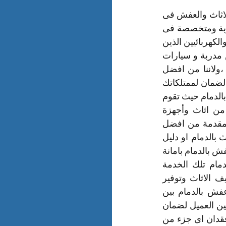
شركة نقل الاثاث بالدمام افضل شركة نقل بالمملكه مجربة في خدمات نقل وتخزين الاثاث والعفش فى 
الدمام والأجهزة المنزلية و ممتلكاتكم الخاصة بافضل الطرق عن طريق عمالة نقل مدربة ومتخصصة فى 
اعمال الفك والتغليف والتركيب وعمليات التخزين وهم مجموعة من النجاريين والفنيين والكهربائيين الذين 
لديهم الخبرة الواسعة فى هذا المجال وتوفر شركة نقل اثاث بالدمام عمالة نقل عفش مدربة و سيارات 
نقل عفش بالدمام حديثة وباحجام مختلفة وانواع مختلفة من مواد التغليف المطلوبة ،ولاننا من افضل 
الشركات فى نقل العفش نوفر خدمات نقل العفش في الدمام مع الفك مع التركيب بالضمان لممتلكاتك 
وذلك لاننا شركة مجربة ومضمونة وباسعار نقل رخيصة بالتحدى مع شركات نقل الاثاث بالدمام حيث تقوم 
الشركة بنقل عفش المنازل والبيوت والمكاتب والمؤسسات والشركات بما تحتوية من اثاث وأجهزة 
وادوات مطبخ وملابس و فك وتركيب الستائر والنجف لان ذلك من ضمن الخدمات المقدمة من افضل 
شركة نقل عفش بالدمام فلا تتعب نفسك بالبحث فى سوق شركات نقل وتخزين الاثاث بالدمام او دليل 
شركات نقل العفش بالدمام على شركة نقل عفش مجربة ومؤهلة لتقديم خدمة نقل عفش بالدمام بامانة 
ومصداقية وسرعة فنحن الافضل بين شركات ومؤسسات ومكاتب نقل العفش بالدمام تلك الخدمة 
باحترافية واختيارنا للعمالة والفنيين الذين لديهم الخبرة فى مجال نقل وتخزين وتغليف الاثاث وتوفير 
افضل مواد التغليف المطلوبة والمتفق عليها مع العميل وتوفير ارخص اسعار نقل عفش بالدمام بين 
شركات ومؤسسات نقل الاثاث بالاضافه الى كتابة وابرام عقد بين شركة نقل الاثاث وبين العميل لضمان 
ممتلكاتة وتوفير جميع متطلبات وخدمات نقل العفش فى مكان واحد لعدم خسارة او فقدان اى جزء من 