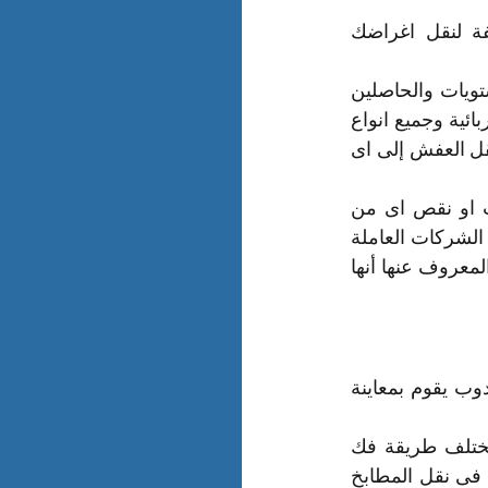
نحن نوفر خدمتنا على مدار الساعة والتواصل فى اسرع وقت ممكن وأقل تكلفة لنقل اغراضك 
يعمل لدى شركه نقل العفش بالدمام أمهر العمال والفنيين المدربين على أعلى المستويات والحاصلين 
على شهادات جودة فى مجال نقل الاثاث بجميع أنواعه من اخشاب وزجاج و اجهزة كهربائية وجميع انواع 
عفش المنازل و الاثاث الموجود داخل حدائق المنازل ومكاتب العمل والشركات ويتم نقل العفش إلى اى 
يوجد ضمانات للعميل على استلامه الاغراض على حالتها الاولى دون وجود اى تلفيات او نقص اى من 
الممتلكات حتى نضمن لك عزيزى العميل افضل خدمة وأحسن الاسعار مقارنة فجميع الشركات العاملة 
فى هذا المجال داخل المملكة فى شركة نقل الاثاث بالدمام شركة ذائعة الصيت ومن المعروف عنها أنها 
تبدأ شركتنا بالعمل فور اتصالك بنا حيث بطريقة آمنة وتركيبه كما كان نرسل إليك مندوب يقوم بمعاينة 
أفضل طريقة لفك الاثاث على حسب نوعه والطريقة ال ُمثلى لفك المطابخ حيث يختلف طريقة فك 
المطبخ ونقله حسب نوعه فالمطابخ ذات انواع كثيرة وعديدة ويوجد فنيين متخصصين فى نقل المطابخ 