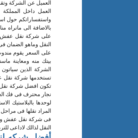
النقل لذالك لاداعى للترد
أفضل شركه لنقل