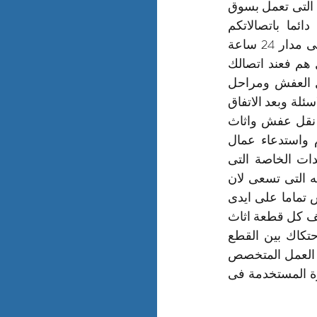
العميل عن الشركة وتقدم خدمات لعملائها مميزة وسط العديد من شركات نقل العفش التى تعمل بسوق 
العمل داخل المملكة العربية السعودية لذلك فى شركة نقل اثاث بالدمام نرحب دائما باتصالاتكم 
واستفساراتكم حول اسعار شركات نقل العفش فى الدمام ونحن سعداء بخدمتكم على مدار 24 ساعة 
بالاضافة الى مانراه مناسبا من اسعار نقل عفش بالدمام رخيصة اتصل الان ولا تحمل هم فعند اتصالك 
على شركة نقل عفش داخل الدمام وطرح ماتريد من الاسئلة علينا حول اسعار نقل العفش ومراحل 
النقل وماهو الضمان فى حالة كسر او خدش اى قطعة عفش تريد نقلها وبعد كل هذة الاسئلة وبعد الاتفاق 
على السعر يقوم مندوب من شركة نقل عفش بالدمام بالتوجة الى المكان الذى تريد نقل عفش واثاث 
بيتك منه ومعاينة ماسنقوم بنقلة ثم يقوم بالاتصال على شركة نقل العفش بالدمام واستدعاء عمال 
الشركة الذين سياتون ومعهم دينا نقل عفش مغلقة بصندوق ومعهم الادوات والمعدات الخاصة التى 
تستخدمها شركة نقل عفش بالدمام فى مراحل التنفيذ بعدها يقوم فريق عمل الشركه التى تسعى لان 
تكون افضل شركة نقل عفش بالدمام فى وقت قريب بتشكيل فريق يقوم بفك العفش تماما على ايدى 
نجار محترف فى فك العفش والاثاث بالحفاظ علية جيدا وفى اروع حالاتة ثم القيام بتغليف كل قطعة اثاث 
لوحدها بالبلاستيك الاسترتش لتكون كل قطعة عفش او اثاث مغلفة جيدا لتفادى الاحتكاك بين القطع 
المراد نقلها فى مراحل النقل من مكان الى اخر بعد عملية التغليف التى يقوم بها فريق العمل المتخصص 
فى شركة نقل عفش واثاث بالدمام يقوم فريق اخر بنقل العفش من مكانة الى السيارة المستخدمة فى 