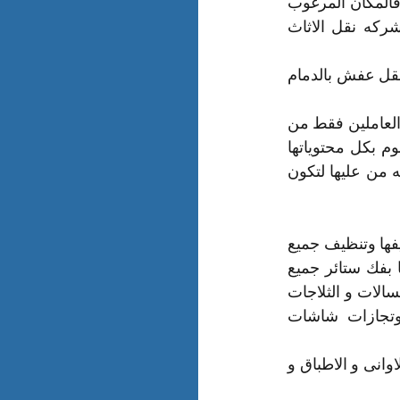
نحن اهم ما نطمح إليه هو الحفاظ على ممتلكاتك ونقلها فى أمان تام وحمايتها وتركيبها فالمكان المرغوب 
فيه بمنتهى الجودة والاحترافية المطلقة والاستعانة بالمتخصصين فى ذلك حيث ان شركه نقل الاثاث 
 أفضل العروض والاسعار طوال العام شركة نقل عفش بالدمام 
تعتبر الاولى في مجال نقل الاثاث لان لديها أمهر العمال والنجارين و الفنيين والموظفين العاملين فقط من 
أجل توفير كل ما تتمناه في شركتنا يقوم العمال بفك جميع قطع الاثاث مثل غرفة النوم بكل محتوياتها 
كالسرير والدوالب والكوميدينو ويقوموا أيضا بتنظيف قطع العفش باكملها وازاله الاتربه من عليها لتكون 
يقوموا أيضا بتنظيف أجزاء الغرفة كاملة كل هذا وايضا يقوموا بفك غرفة السفرة وتنظيفها وتنظيف جميع 
كراسيها يقوم العمال أيضا بتنظيف الصالون والانتريهات والمجالس ويقوم العمال أيضا بفك ستائر جميع 
الغرف وفك النجف والاباليك وفك أجهزة التكييف وفك جميع الاجهزه الكهربائية مثل الغسالات و الثلاجات 
وأجهزة التبريد كالفريزر و المراوح وأجهزة الالبتوب والكمبيوتر بجميع قطعه والبوتجازات شاشات 
يقوم العمال أيضا بتجميع السجاد والموكيت وايضا لا ننسي المطبخ بكل محتوياته .مثل الاوانى و الاطباق و 