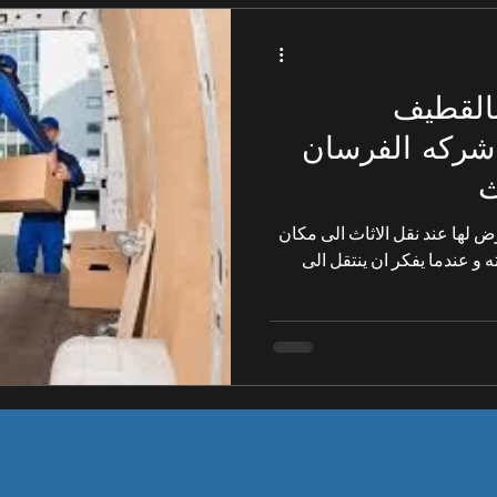
بالقطيف
05663100| شركه الفرسان
ث
رض لها عند نقل الاثاث الى مكان
 و عندما يفكر ان ينتقل الى