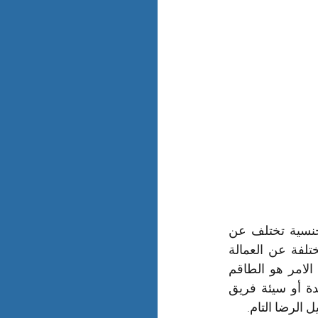
طبيعة العمالة التى تعمل فى نقل العفش داخل ام الساهك وخارجها مختلفة فكل جنسية تختلف عن 
الاخرى وكذلك كلها مميزاتها والاستعانة فى نقل عفش بام الساهك عمالة فليبينية مختلفة عن العمالة 
الهندية وكذلك عن العمالة المصرية وايضاً عن العمالة الباكستانية الأهم فى فى هذا الامر هو الطاقم 
الادارى الذى يدير ويحرك العمال ويتابعهم ويشرف عليهم لانه مهما كانت العمالة جيدة أو سيئة فريق 
 الرضا التام.