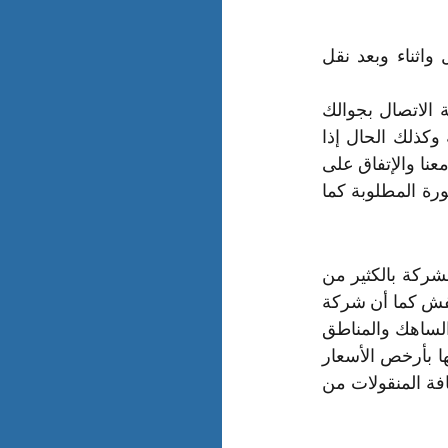
تعتمد شركة نقل العفش بام الساهك هنا على أفضل طرق التواصل مع العميل قبل واثناء وبعد نقل 
اولاً يمكنك الاتصال بنا جوال بالضغط على صورة إتصل بنا والتى ستنقلك فوراً لشاشة الاتصال بجوالك 
وفيها رقم جوال الشركة ومن ثم تضغط على إتصال دون نسخ أو كتابة رقم الشركة وكذلك الحال إذا 
اردت التواصل معنا واتساب الضغط على صورة الواتساب فقط كما أنه بمجرد التواصل معنا والإتفاق على 
موعد بدء العمل سيتواصل معك أحد مسئولى الشركة للاطمئنان على سير العمل بالصورة المطلوبة كما 
شركة نقل العفش بام الساهك من أهم الشركات في مجال نقل العفش حيث تتمتع الشركة بالكثير من 
الأمان والمصداقية في التعامل هذا بالإضافة إلى سرعة الأداء في مهام نقل وتحميل العفش كما أن شركة 
نقل العفش بام الساهك تحرص على كسب عملائها في جميع مناطق وربوع منطقة ام الساهك والمناطق 
المجاورة لها هذا بالإضافة إلى حرص شركة نقل العفش بام الساهك على توفير خدماتها بأرخص الأسعار 
ومن الجدير بالذكر أن شركة نقل العفش بام الساهك توفر الضمانات اللازمة لتأمين كافة المنقولات من 