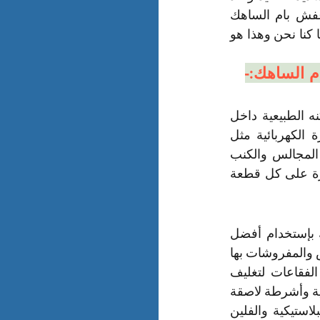
حديث العملاء الذين جربوا التعامل معنا عن مدى جودتها وعن إننا نعد شركة نقل عفش بام الساهك 
رخيصة فى ثمنها ومرتفعة فى جودتها يكون هذا يعتبر المكسب الحقيقى لنا ولولا أنتم لما كنا نحن وهذا هو 
م الساهك:-
يقوم فريق العمل التابع لشركة نقل العفش بام الساهك بفك العفش ونقله من أماكنه الطبيعية داخل 
المنزل إستعداداً لنقله مثل فك الستائر والمفروشات وفك غرف النوم وفك الأجهزة الكهربائية مثل 
الشاشات والدش والغسالات والثلاثجات من مكانها ومن التوصيلات الخاصة بها وفك المجالس والكنب 
وفك دواليب وادوات المطبخ وكذلك جميع القطع القابلة للفك مع إضافة علامات مميزة على كل قطعة 
بعد أن قمنا بتفكيك جميع قطع العفش نبدأ بتغليف كل قطعة من قطع العفش وذلك بإستخدام أفضل 
وأجود خامات التغليف فيتم إستخدام أكياس بلاستيكية ذات أحجام مختلفة لوضع الملابس والمفروشات بها 
وأشياء أخرى ويتم إستخدام كراتين ذات أحجام مختلفة ويتم إستخدام أكياس ذات الفقاعات لتغليف 
العفش القابل للكسر والكرتون والاسفنج أو البابلز والصناديق الخشبية والفقاعات الهوائية وأشرطة لاصقة 
كذلك تعتمد شركة نقل العفش بام الساهك على الفلين و النايلون المقوى والعلب البلاستيكية والفلين 