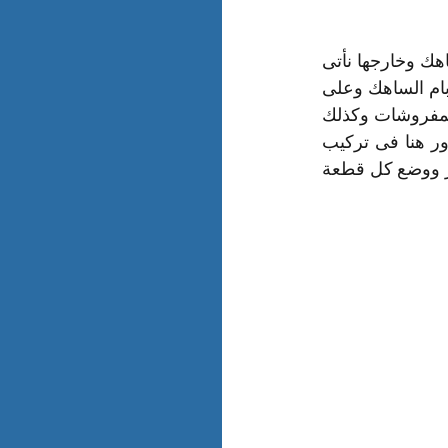
بعد أن أعطيناكم فكرة مبسطة عن الخدمات التى نقدمها مع نقل العفش داخل ام الساهك وخارجها نأتى 
الان إلى مرحلة تركيب الغفش داخل المنزل الجديد وهنا يبدأ طاقم شركة نقل العفش بام الساهك وعلى 
رأسهم نجار لتركيب جميع القطع الخشبية مثل غرف النوم والانتريهات والكنب وكافة المفروشات وكذلك 
كهربائى لتركيب الثريات والمكيفات والدش وكافة القطع الكهربائية وبالطبع للسباك دور هنا فى تركيب 
السخانات وبعض قطع الحمامات ويقوم باقى الفريق بفرش السجاد والموكيت والستائر ووضع كل قطعة 