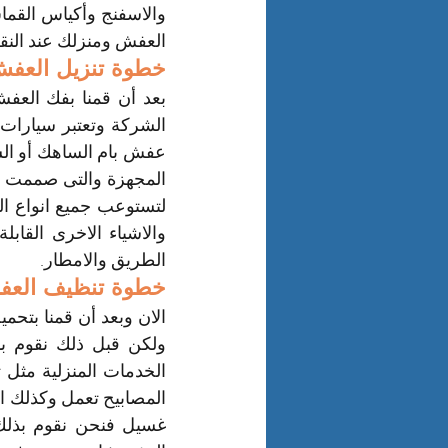
العفش ومنزلك عند النق
خطوة تنزيل العفش
الطريق والامطار.
خطوة تنظيف العفش