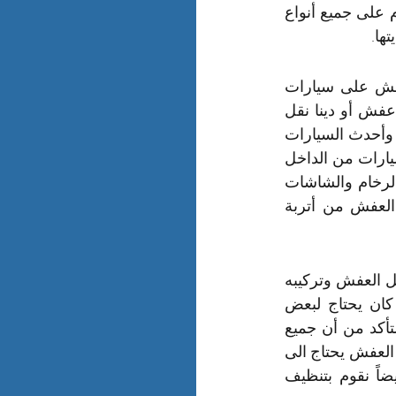
والاسفنج وأكياس القماش وغيرها ونهدف فى خدمة تغليف العفش المحافظة والاهتمام على جميع أنواع 
ها.
بعد أن قمنا بفك العفش وتغليف كل قطعة من قطع العفش نبدأ بعدها بتحميل العفش على سيارات 
الشركة وتعتبر سيارات شركة نقل العفش بام الساهك بجميع أنواعها مثل دباب نقل عفش أو دينا نقل 
عفش بام الساهك أو الشاحنات الكبيرة والتى تعتبر مخصصة للشحن الدولى من أفضل وأحدث السيارات 
المجهزة والتى صممت خصيصاً لنقل العفش داخل وخارج ام الساهك فقد تم تجهيز السيارات من الداخل 
لتستوعب جميع انواع المنقولات بل يوجد أجزاء مخصصة للحفاظ على قطع الزجاج والرخام والشاشات 
والاشياء الاخرى القابلة للكسر بالاضافة الى ذلك فهى سيارات مغلقة تماماً لحماية العفش من أتربة 
الان وبعد أن قمنا بتحميل العفش وكل قطع عفش المنزل فنحن نعتبر الان جاهزين لنقل العفش وتركيبه 
ولكن قبل ذلك نقوم بمعاينة المنزل أو المكان الذى سيتم تركيب العفش فيه فإذا كان يحتاج لبعض 
الخدمات المنزلية مثل تنظيف منازل بام الساهك أو إصلاح بعض الادوات الصحية أو التأكد من أن جميع 
المصابيح تعمل وكذلك الثريات بصورة جيدة وإذا كان السجاد والموكيت الذى تم نقله مع العفش يحتاج الى 
غسيل فنحن نقوم بذلك فلدينا شركة تنظيف سجاد وموكيت بالبخار بام الساهك وايضاً نقوم بتنظيف 